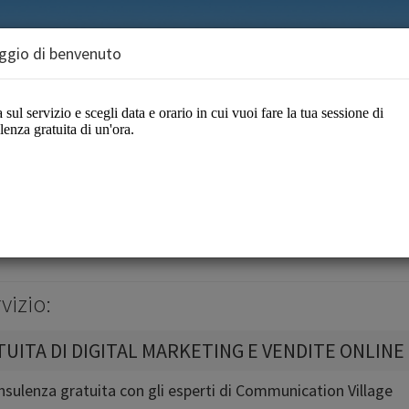
gio di benvenuto
Village
Digital Marketing
vizio:
ITA DI DIGITAL MARKETING E VENDITE ONLINE
nsulenza gratuita con gli esperti di Communication Village