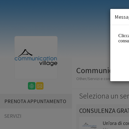
Messag
Communication 
Other/Servizi e consulenza di 
Seleziona un ser
PRENOTA APPUNTAMENTO
CONSULENZA GRATU
SERVIZI
Un'ora di co