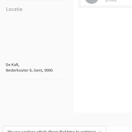
15 mins
Locatie
De Kaft,
Nederkouter 8, Gent, 9000.
We use cookies which allows Picktime to optimize