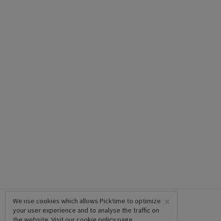
×
We use cookies which allows Picktime to optimize
your user experience and to analyse the traffic on
the website. Visit our
cookie policy
page.