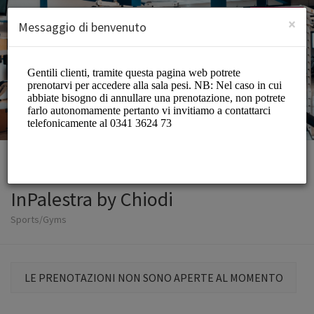
Italian (Italiano)
Accedi
ISCRIVITI
×
Messaggio di benvenuto
InPalestra by Chiodi
Sports/Gyms
LE PRENOTAZIONI NON SONO APERTE AL MOMENTO