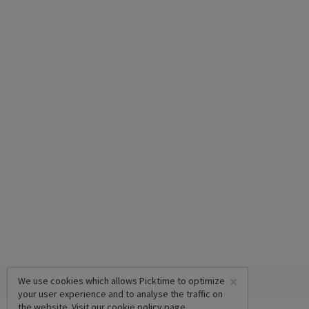
×
We use cookies which allows Picktime to optimize
your user experience and to analyse the traffic on
the website. Visit our
cookie policy
page.