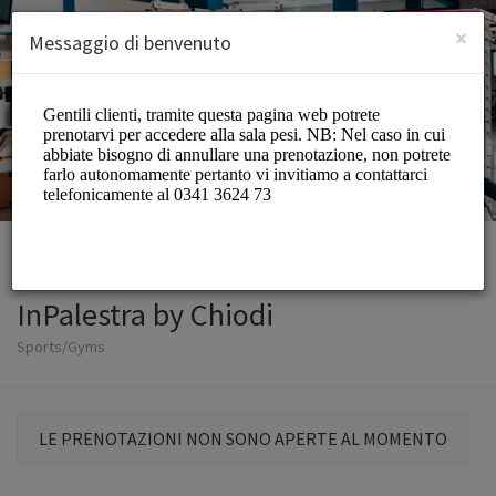
Italian (Italiano)
Accedi
ISCRIVITI
×
Messaggio di benvenuto
InPalestra by Chiodi
Sports/Gyms
LE PRENOTAZIONI NON SONO APERTE AL MOMENTO