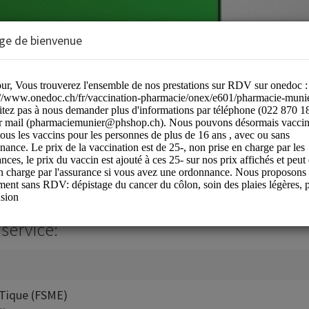
ge de bienvenue
ier SA
service:
 Tique (FSME)