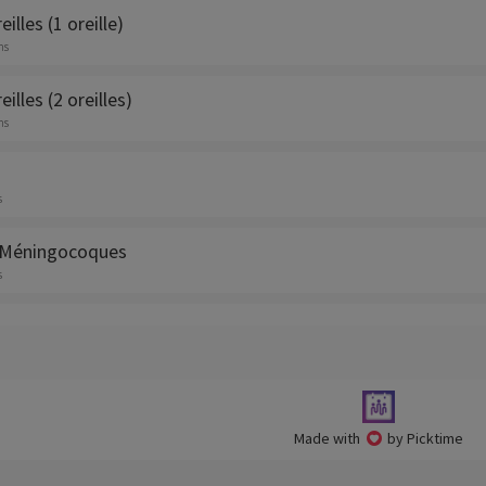
eilles (1 oreille)
ns
eilles (2 oreilles)
ns
s
 Méningocoques
s
Made with
by Picktime