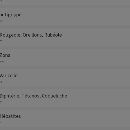
ns
antigrippe
ns
Rougeole, Oreillons, Rubéole
ns
 Zona
ins
Varicelle
ns
 Diphtérie, Tétanos, Coqueluche
ns
 Hépatites
s