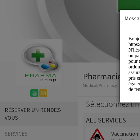
Messa
Pharmacie Mun
Medical/Pharmacy
Sélectionnez un 
RÉSERVER UN RENDEZ-
VOUS
ALL SERVICES
SERVICES
Vaccination