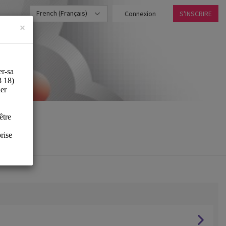
French (Français)
Connexion
S'INSCRIRE
×