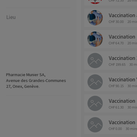
CHF 72.35
20 mi
Vaccination 
Lieu
CHF 30.00
20 mi
Vaccination 
CHF 64.70
20 mi
Vaccination
CHF 199.65
30 m
Pharmacie Munier SA,
Vaccination 
Avenue des Grandes-Communes
27, Onex, Genève.
CHF 90.15
30 mi
Vaccination
CHF 61.30
30 mi
Vaccination
CHF 0.00
30 min