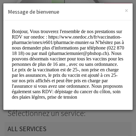
French (Français)
Connexion
S'INSCRIRE
×
Message de bienvenue
Pharmacie Munier SA
Medical/Pharmacy
Sélectionnez un service:
ALL SERVICES