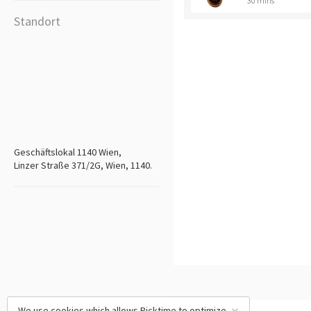
30 mins
Standort
Geschäftslokal 1140 Wien,
Linzer Straße 371/2G, Wien, 1140.
We use cookies which allows Picktime to optimize