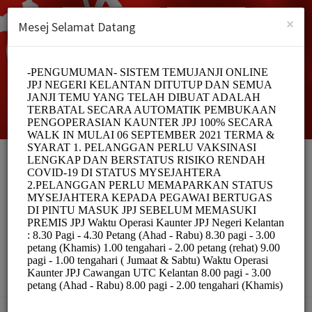
Malay (Melayu)
Log masuk
DAFTAR
×
Mesej Selamat Datang
SISTEM TEMUJANJI
ONLINE JPJ NEGERI
KELANTAN
Officials/Government