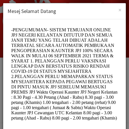
Malay (Melayu)
Log masuk
DAFTAR
×
Mesej Selamat Datang
SISTEM TEMUJANJI
ONLINE JPJ NEGERI
KELANTAN
Officials/Government