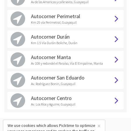
Av de las Americas y calle sexta, Guayaquil
Autocorner Perimetral
Km 25 vía Perimetral, Guayaquil
Autocorner Durán
Km 1.5 Vía Durán Boliche, Durán
Autocorner Manta
Av 108 y redondel el Paraíso, Vía El Empalme, Manta
Autocorner San Eduardo
Av. Rodríguez Bonin, Guayaquil
Autocorner Centro
Av. Los Ríos y Aguirre, Guayaquil
×
We use cookies which allows Picktime to optimize