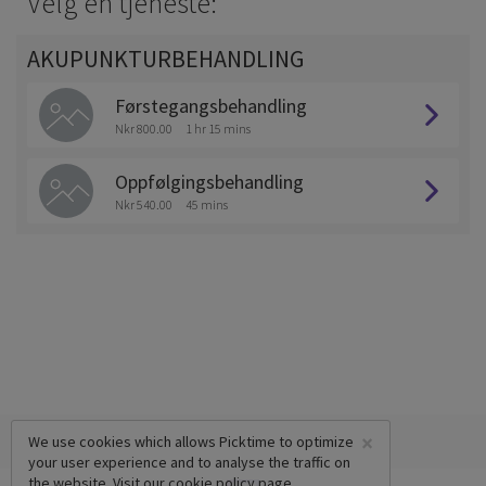
Velg en tjeneste:
AKUPUNKTURBEHANDLING
Førstegangsbehandling
Nkr 800.00
1 hr 15 mins
Oppfølgingsbehandling
Nkr 540.00
45 mins
×
We use cookies which allows Picktime to optimize
your user experience and to analyse the traffic on
the website. Visit our
cookie policy
page.