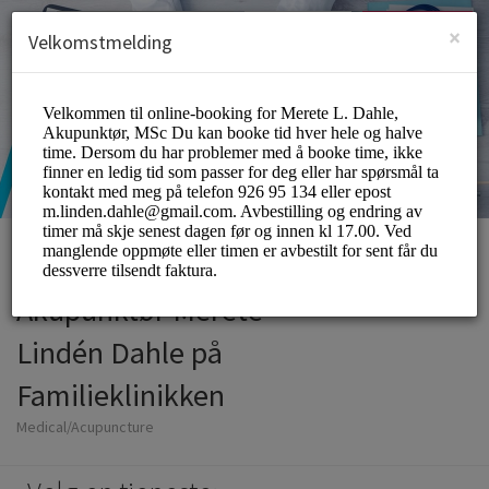
Norwegian (norsk)
Logg inn
Registrering
×
Velkomstmelding
Akupunktør Merete
Lindén Dahle på
Familieklinikken
Medical/Acupuncture