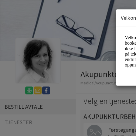
Velko
Akupunktør Mer
Medical/Acupuncture
Velg en tjeneste
BESTILL AVTALE
AKUPUNKTURBEH
TJENESTER
Førstegang