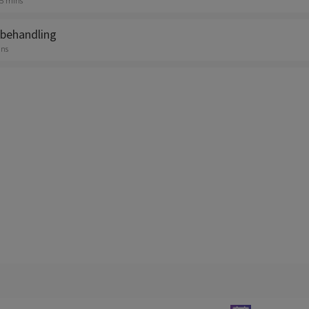
15 mins
behandling
ins