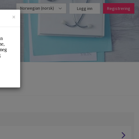
Norwegian (norsk)
Logg inn
Registrering
×