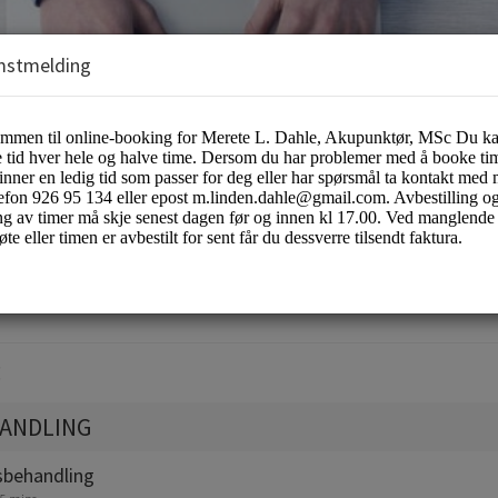
mstmelding
ete Lindén Dahle på Familieklinikken
:
ANDLING
sbehandling