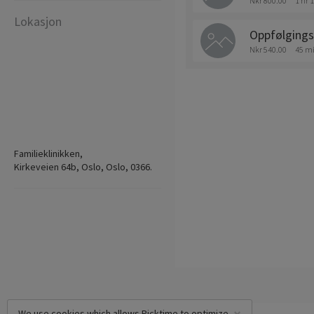
Nkr 800.00
1 hr 
Lokasjon
Oppfølgings
Nkr 540.00
45 m
Familieklinikken,
Kirkeveien 64b, Oslo, Oslo, 0366.
We use cookies which allows Picktime to optimize