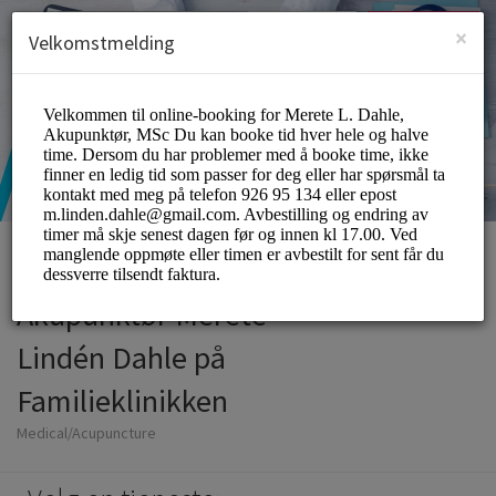
Norwegian (norsk)
Logg inn
Registrering
×
Velkomstmelding
Akupunktør Merete
Lindén Dahle på
Familieklinikken
Medical/Acupuncture