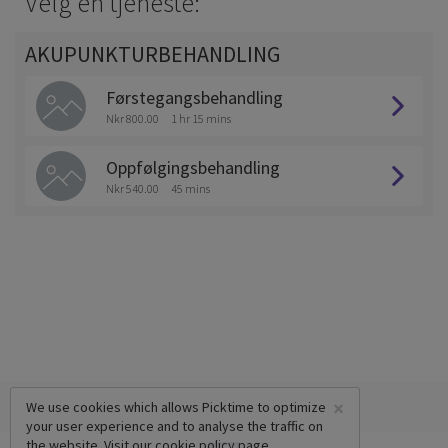
Velg en tjeneste:
AKUPUNKTURBEHANDLING
Førstegangsbehandling
Nkr 800.00
1 hr 15 mins
Oppfølgingsbehandling
Nkr 540.00
45 mins
×
We use cookies which allows Picktime to optimize
your user experience and to analyse the traffic on
the website. Visit our
cookie policy
page.