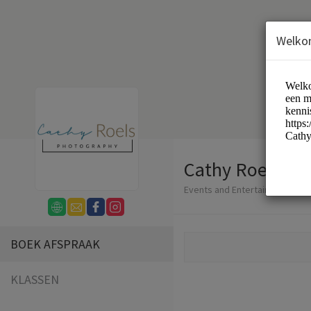
Welko
Cathy Roels Ph
Events and Entertainment/Ph
BOEK AFSPRAAK
KLASSEN