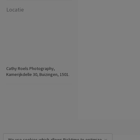
Locatie
Cathy Roels Photography,
Kamerijkdelle 30, Buizingen, 1501.
We use cookies which allows Picktime to optimize