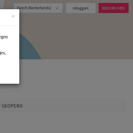
Dutch (Nederlands)
Inloggen
INSCHRIJVEN
×
T GEOPEND