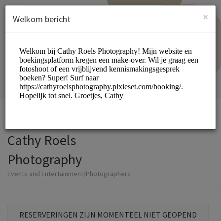
Dutch (Nederlands)
Inloggen
INSCHRIJVEN
×
Welkom bericht
Cathy Roels
Photography
Events and Entertainment/Photographers
RESERVERINGEN ZIJN MOMENTEEL NIET GEOPEND