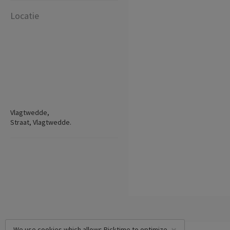
Locatie
Vlagtwedde,
Straat, Vlagtwedde.
We use cookies which allows Picktime to optimize