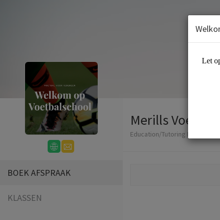
Welko
Merills Voetbal
Education/Tutoring Lessons
BOEK AFSPRAAK
KLASSEN