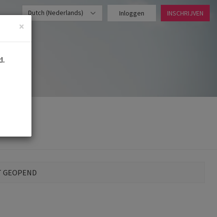
Dutch (Nederlands)
Inloggen
INSCHRIJVEN
×
T GEOPEND