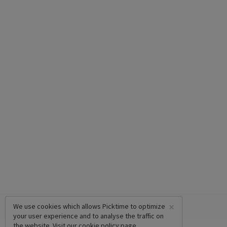
×
We use cookies which allows Picktime to optimize
your user experience and to analyse the traffic on
the website. Visit our
cookie policy
page.