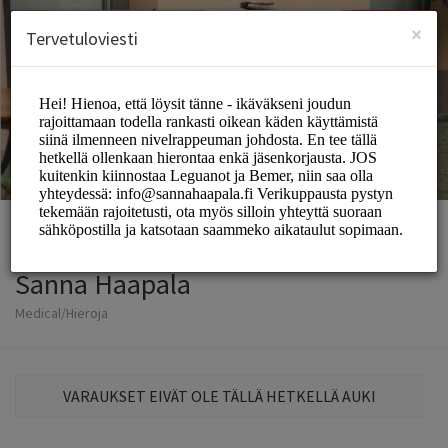
Finnish (ˈsuo̯mi)
Kirjaudu sisään
Kiinnittää
×
Tervetuloviesti
Sanna Haapala
Medical/Hieroja
VARAUKSET EIVÄT OLE TÄLLÄ HETKELLÄ AUKI