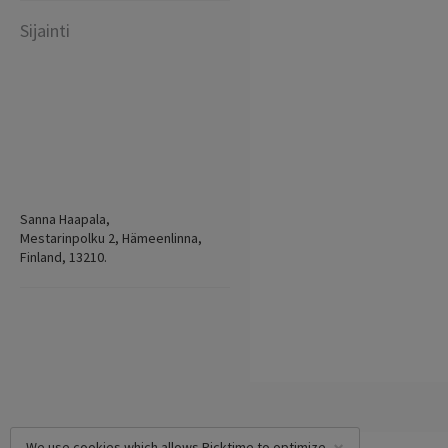
Sijainti
Sanna Haapala,
Mestarinpolku 2, Hämeenlinna,
Finland, 13210.
We use cookies which allows Picktime to optimize