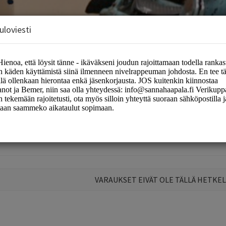
uloviesti
VARAUKSET EIVÄT OLE TÄLLÄ HETKEL