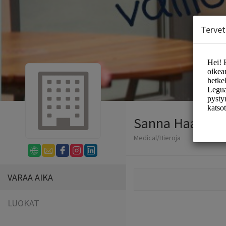
Tervet
Sanna Haapala
Medical/Hieroja
VARAA AIKA
LUOKAT