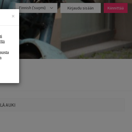
Finnish (ˈsuo̯mi)
Kirjaudu sisään
Kiinnittää
×
LÄ AUKI