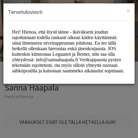
Finnish (ˈsuo̯mi)
Kirjaudu sisään
Kiinnittää
×
Tervetuloviesti
Sanna Haapala
Medical/Hieroja
VARAUKSET EIVÄT OLE TÄLLÄ HETKELLÄ AUKI