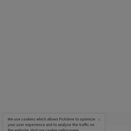
×
We use cookies which allows Picktime to optimize
your user experience and to analyse the traffic on
the website. Visit our
cookie policy
page.