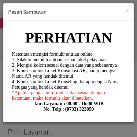
Indonesian (bahasa Indonesia)
Masuk
×
Pesan Sambutan
MENDAFTAR
KPP Pratama Lubuk
Linggau
Personal Meetings and
Services/Counselling
Pilih Layanan: