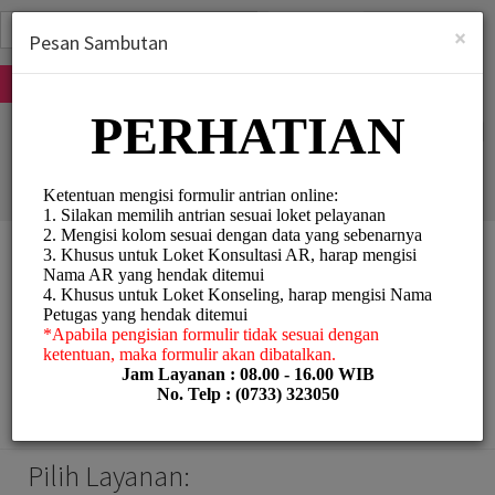
Indonesian (bahasa Indonesia)
Masuk
×
Pesan Sambutan
MENDAFTAR
KPP Pratama Lubuk
Linggau
Personal Meetings and
Services/Counselling
Pilih Layanan: