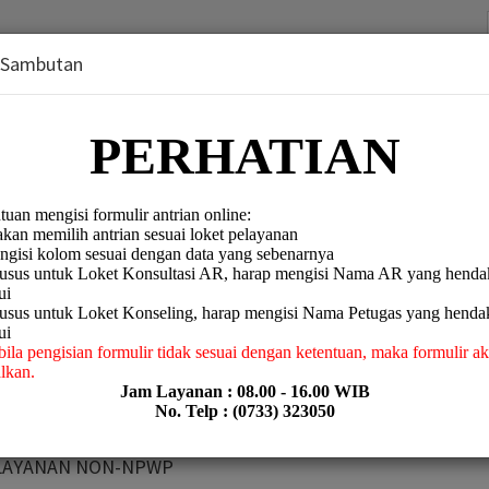
 Sambutan
ubuk Linggau
es/Counselling
KPP PRATAMA LUBUK LINGGAU
 LAYANAN NON-NPWP