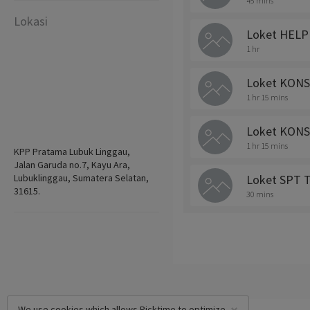
45 mins
Lokasi
Loket HEL
1 hr
Loket KONS
1 hr 15 mins
Loket KON
1 hr 15 mins
KPP Pratama Lubuk Linggau,
Jalan Garuda no.7, Kayu Ara,
Lubuklinggau, Sumatera Selatan,
Loket SPT
31615.
30 mins
We use cookies which allows Picktime to optimize