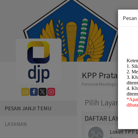
Pesan
KPP Pratama L
Personal Meetings and Servic
Pilih Layanan:
PESAN JANJI TEMU
DAFTAR LAYANAN 
LAYANAN
Loket TPT