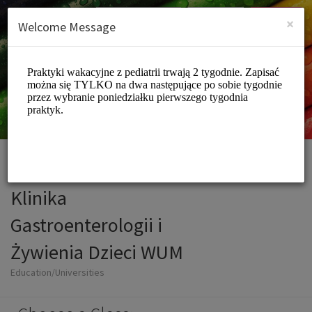
English (US)
Login
SIGN UP
×
Welcome Message
Klinika
Gastroenterologii i
Żywienia Dzieci WUM
Education/Universities