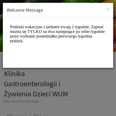
English (US)
Login
SIGN UP
×
Welcome Message
Klinika
Gastroenterologii i
Żywienia Dzieci WUM
Education/Universities