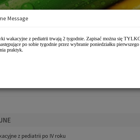
me Message
nterologii i Żywienia Dzieci WUM
YJNE
acyjne z pediatrii po IV roku