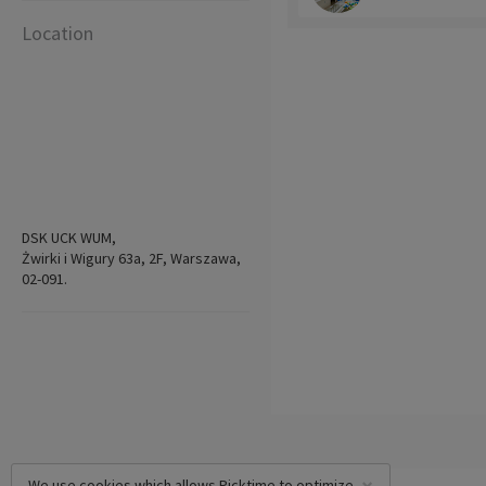
Location
DSK UCK WUM,
Żwirki i Wigury 63a, 2F, Warszawa,
02-091.
We use cookies which allows Picktime to optimize