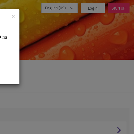
English (US)
Login
SIGN UP
×