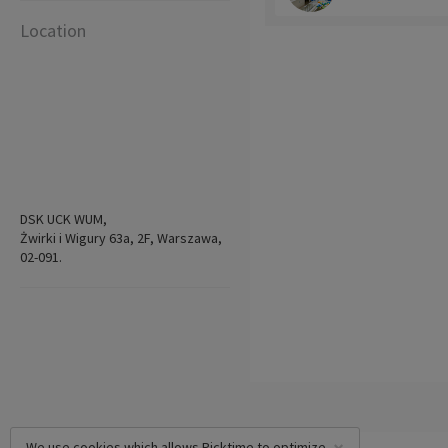
Location
DSK UCK WUM,
Żwirki i Wigury 63a, 2F, Warszawa,
02-091.
We use cookies which allows Picktime to optimize