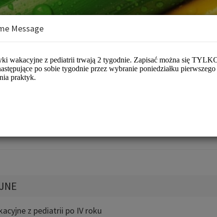
me Message
nterologii i Żywienia Dzieci WUM
YJNE
acyjne z pediatrii po IV roku