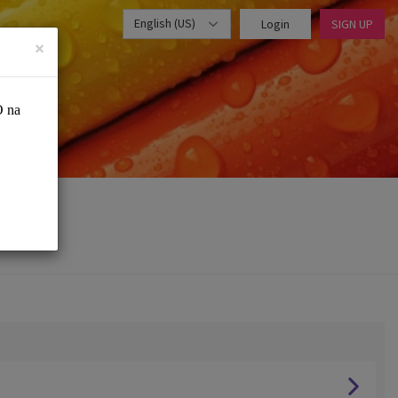
English (US)
Login
SIGN UP
×