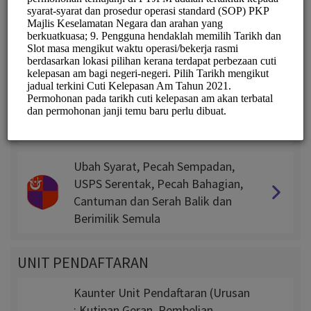
UNIT TANAH
Milik Tanah Kerajaan & Sewa
Tanah Kerajaan
Permohonan Exco (13A, 104, 120)
KAVEAT, Geran Hilang &
Pengambilan Balik Tanah
Ubah Syarat, Pecah Sempadan,
USPS Serentak, Pecah Bahagian,
Cantuman dan Serah Balik dan
Berimilik Semula
UNIT PENDAFTARAN
Kaunter Unit Pendaftaran (Urusan
: Kutipan Geran, Pembelian