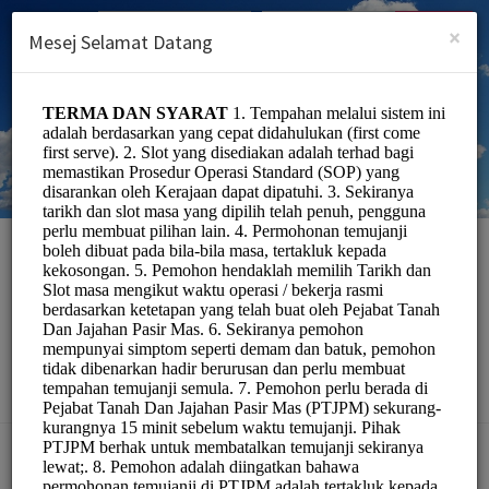
Malay (Melayu)
Log masuk
DAFTAR
×
Mesej Selamat Datang
Pejabat Tanah Dan
Jajahan Pasir Mas
Officials/Government
Pilih Perkhidmatan: