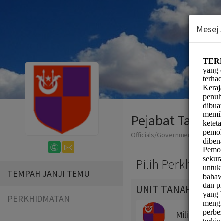
Mesej
Pejabat Tanah 
Officials/Government
Pilih Perkhidma
TEMPAH JANJI TEMU
UNIT TANAH
PERKHIDMATAN
Milik Tanah