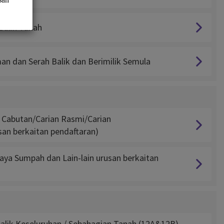
Balik Tanah
n dan Serah Balik dan Berimilik Semula
 Cabutan/Carian Rasmi/Carian
san berkaitan pendaftaran)
jaya Sumpah dan Lain-lain urusan berkaitan
alik Keseluruhan / Sebahagian Tanah (12A&12B),