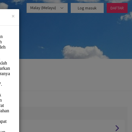
Malay (Melayu)
Log masuk
DAFTAR
×