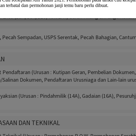
Exco (13A, 104, 120) KAVEAT, Geran Hilang & Pengambilan 
, Pecah Sempadan, USPS Serentak, Pecah Bahagian, Cantuma
AN
t Pendaftaran (Urusan : Kutipan Geran, Pembelian Dokumen,
n/Salinan Dokumen, Pendaftaran Urusniaga dan Lain-lain uru
aksian (Urusan : Pindahmilik (14A), Gadaian (16A), Pesuruh
ASAAN DAN TEKNIKAL
t Teknikal (Urusan : Permohonan R.O.W, Permohonan Serahb