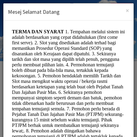
Malay (Melayu)
Log masuk
DAFTAR
×
Mesej Selamat Datang
Pejabat Tanah Dan
Jajahan Pasir Mas
Officials/Government
Pilih Perkhidmatan: