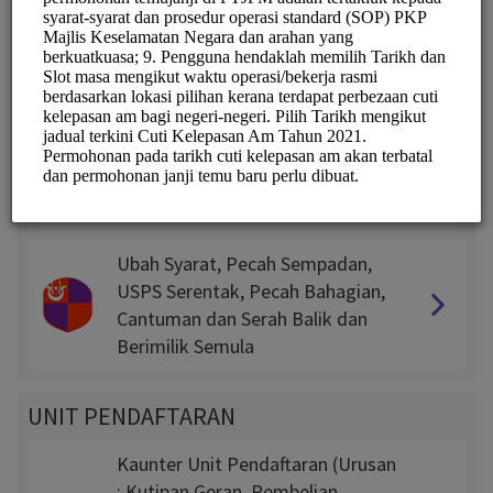
UNIT TANAH
Milik Tanah Kerajaan & Sewa
Tanah Kerajaan
Permohonan Exco (13A, 104, 120)
KAVEAT, Geran Hilang &
Pengambilan Balik Tanah
Ubah Syarat, Pecah Sempadan,
USPS Serentak, Pecah Bahagian,
Cantuman dan Serah Balik dan
Berimilik Semula
UNIT PENDAFTARAN
Kaunter Unit Pendaftaran (Urusan
: Kutipan Geran, Pembelian