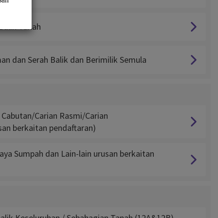
Balik Tanah
n dan Serah Balik dan Berimilik Semula
 Cabutan/Carian Rasmi/Carian
san berkaitan pendaftaran)
jaya Sumpah dan Lain-lain urusan berkaitan
alik Keseluruhan / Sebahagian Tanah (12A&12B),