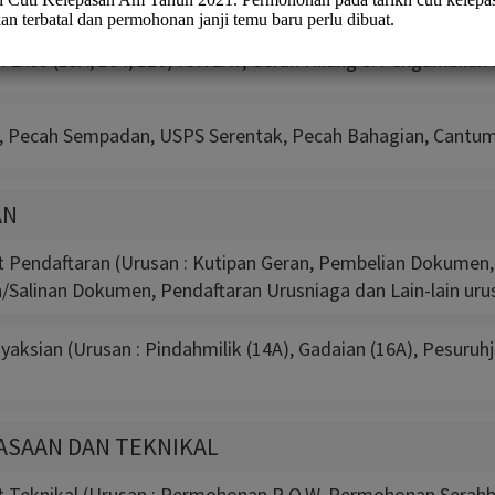
Exco (13A, 104, 120) KAVEAT, Geran Hilang & Pengambilan 
, Pecah Sempadan, USPS Serentak, Pecah Bahagian, Cantuma
AN
t Pendaftaran (Urusan : Kutipan Geran, Pembelian Dokumen,
n/Salinan Dokumen, Pendaftaran Urusniaga dan Lain-lain uru
aksian (Urusan : Pindahmilik (14A), Gadaian (16A), Pesuruh
ASAAN DAN TEKNIKAL
t Teknikal (Urusan : Permohonan R.O.W, Permohonan Serahb