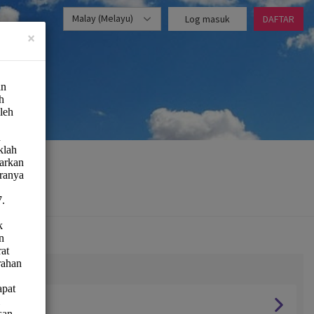
Malay (Melayu)
Log masuk
DAFTAR
×