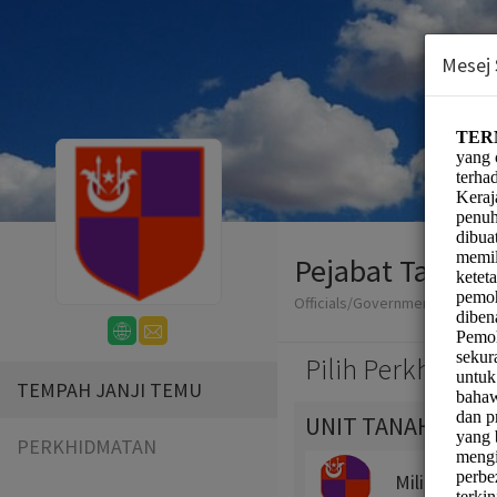
Mesej
Pejabat Tanah 
Officials/Government
Pilih Perkhidma
TEMPAH JANJI TEMU
UNIT TANAH
PERKHIDMATAN
Milik Tanah