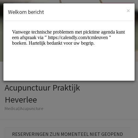
Dutch (Nederlands)
Inloggen
INSCHRIJVEN
×
Welkom bericht
Acupunctuur Praktijk
Heverlee
Medical/Acupuncture
RESERVERINGEN ZIJN MOMENTEEL NIET GEOPEND