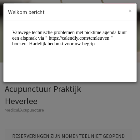
Dutch (Nederlands)
Inloggen
INSCHRIJVEN
×
Welkom bericht
Acupunctuur Praktijk
Heverlee
Medical/Acupuncture
RESERVERINGEN ZIJN MOMENTEEL NIET GEOPEND