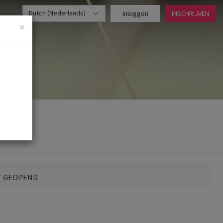
Dutch (Nederlands)
Inloggen
INSCHRIJVEN
×
T GEOPEND