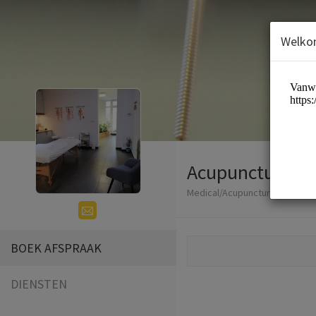
Welko
Acupunctuur Pr
Medical/Acupuncture
BOEK AFSPRAAK
DIENSTEN