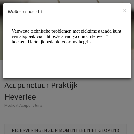
Dutch (Nederlands)
Inloggen
INSCHRIJVEN
×
Welkom bericht
Acupunctuur Praktijk
Heverlee
Medical/Acupuncture
RESERVERINGEN ZIJN MOMENTEEL NIET GEOPEND