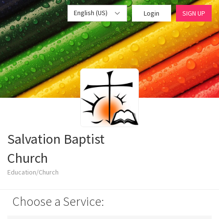
English (US)
Login
SIGN UP
Salvation Baptist
Church
Education/Church
Choose a Service: