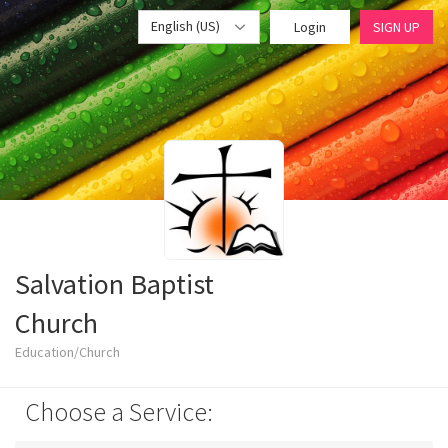
English (US)
Login
SIGN UP
Salvation Baptist
Church
Education/Church
Choose a Service: