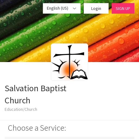
English (US)
Login
SIGN UP
Salvation Baptist
Church
Education/Church
Choose a Service: